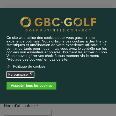
Accéder au contenu principal
INSCRIPTION
INDIVIDUELLE
Merci d'entrer vos informations dans le formulaire ci-
dessous pour :
Rencontre cercle du Valais
.
DÉJÀ ENREGISTRÉ? VEUILLEZ-VOUS
IDENTIFIER
Nom d'utilisateur
*