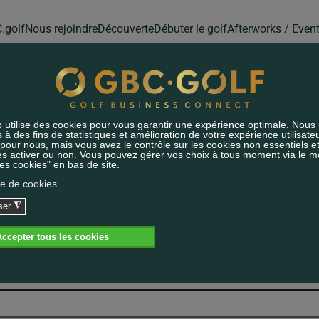
.golf
Nous rejoindre
Découverte
Débuter le golf
Afterworks / Even
DIVIDUELLE
i-dessous pour :
Rencontre cercle du Valais
.
S IDENTIFIER