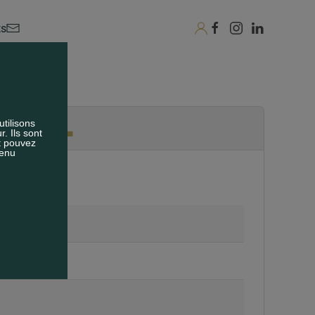
ts
ÂTEL