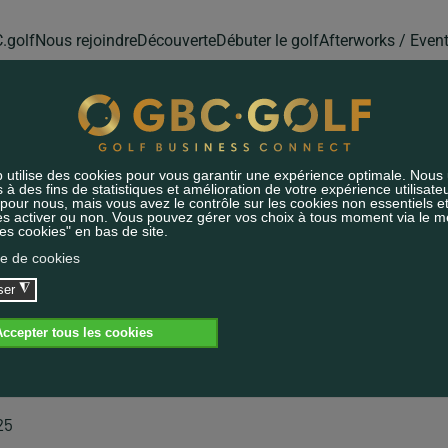
.golf
Nous rejoindre
Découverte
Débuter le golf
Afterworks / Even
CLE JURA - NEUCH
28.10.2025
07:00 - 14:00
28
25